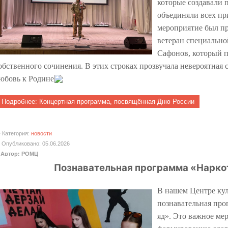
которые создавали 
объединяли всех пр
мероприятие был пр
ветеран специально
Сафонов, который п
обственного сочинения. В этих строках прозвучала невероятная с
юбовь к Родине
Подробнее: Концертная программа, посвящённая Дню России
Категория:
новости
Опубликовано: 05.06.2026
Автор: РОМЦ
Познавательная программа «Наркот
В нашем Центре кул
познавательная про
яд». Это важное ме