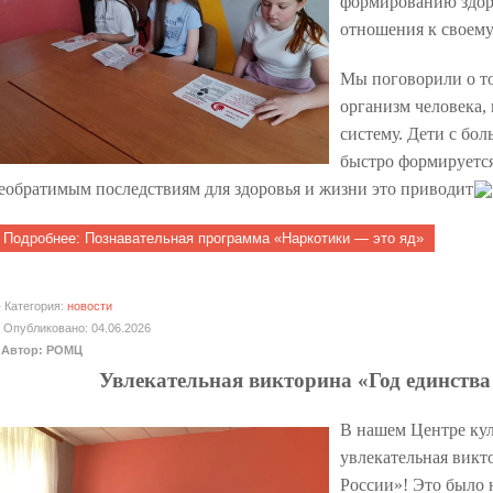
формированию здоро
отношения к своем
Мы поговорили о то
организм человека, 
систему. Дети с бо
быстро формируется
еобратимым последствиям для здоровья и жизни это приводит
Подробнее: Познавательная программа «Наркотики — это яд»
Категория:
новости
Опубликовано: 04.06.2026
Автор: РОМЦ
Увлекательная викторина «Год единства
В нашем Центре кул
увлекательная викт
России»! Это было 