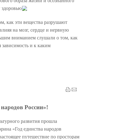
вого образа жизни и осознанного
у здоровью
м, как эти вещества разрушают
влияя на мозг, сердце и нервную
льшим вниманием слушали о том, как
 зависимость и к каким
 народов России»!
ьтурного развития прошла
орина «Год единства народов
настоящее путешествие по просторам