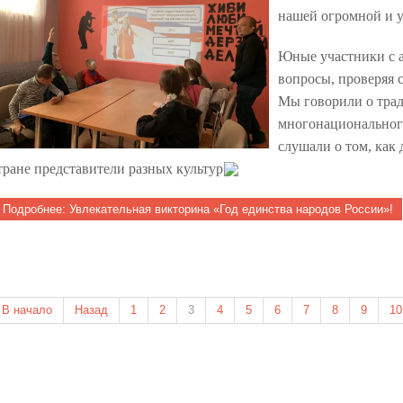
нашей огромной и 
Юные участники с а
вопросы, проверяя с
Мы говорили о трад
многонационального
слушали о том, как
тране представители разных культур
Подробнее: Увлекательная викторина «Год единства народов России»!
В начало
Назад
1
2
3
4
5
6
7
8
9
10