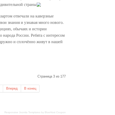
удивительной страны
зартом отвечали на каверзные
вои знания и узнавая много нового.
ициях, обычаях и истории
 народа России. Ребята с интересом
 дружно и сплочённо живут в нашей
Страница 3 из 177
Вперед
В конец
Responsive Joomla Templates
by
BlueHost Coupon