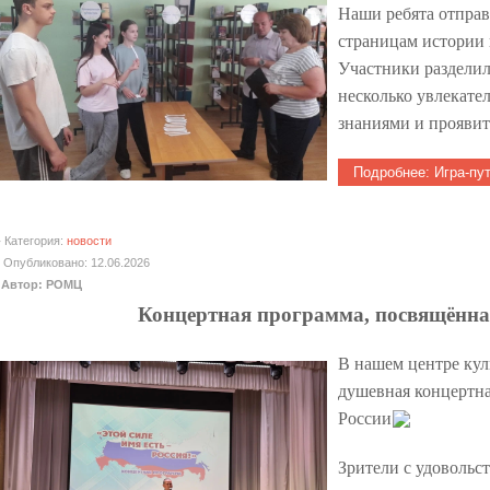
Наши ребята отправ
страницам истории 
Участники разделил
несколько увлекате
знаниями и проявит
Подробнее: Игра-пу
Категория:
новости
Опубликовано: 12.06.2026
Автор: РОМЦ
Концертная программа, посвящённа
В нашем центре кул
душевная концертн
России
Зрители с удовольс